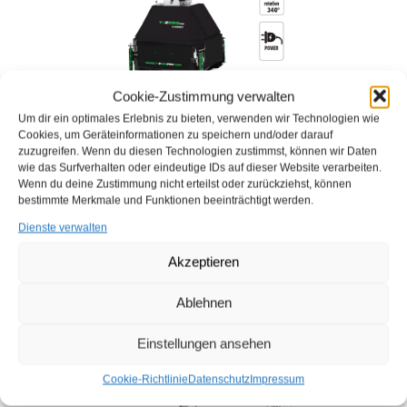
Cookie-Zustimmung verwalten
TRIME X-MAST 4x320W LED
Um dir ein optimales Erlebnis zu bieten, verwenden wir Technologien wie
Cookies, um Geräteinformationen zu speichern und/oder darauf
zzgl.
Versand
zuzugreifen. Wenn du diesen Technologien zustimmst, können wir Daten
wie das Surfverhalten oder eindeutige IDs auf dieser Website verarbeiten.
Der TRIME X-MAST Lichtmast ist in zwei Versionen erhältlich.
Wenn du deine Zustimmung nicht erteilst oder zurückziehst, können
Die eine verfügt über vier energiesparende LED-Scheinwerfer
bestimmte Merkmale und Funktionen beeinträchtigt werden.
mit 160 Watt, die andere Variante ist mit 320 Watt ausgestattet.
Dienste verwalten
Akzeptieren
Ablehnen
Einstellungen ansehen
Cookie-Richtlinie
Datenschutz
Impressum