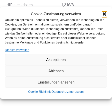
Hilfssteckdosen
1,2 kVA
Cookie-Zustimmung verwalten
Motor
Um dir ein optimales Erlebnis zu bieten, verwenden wir Technologien wie
Modell
Kubota Z482*
Cookies, um Geräteinformationen zu speichern und/oder darauf
zuzugreifen. Wenn du diesen Technologien zustimmst, können wir Daten
Kraftstoff
Diesel
wie das Surfverhalten oder eindeutige IDs auf dieser Website verarbeiten.
Wenn du deine Zustimmung nicht erteilst oder zurückziehst, können
U/min
1500
bestimmte Merkmale und Funktionen beeinträchtigt werden.
Dienste verwalten
Tankinhalt (l)
220
Akzeptieren
Verbrauch (l/h)
0,55
Ablehnen
Dauer der Laufzeit
400 h
Geräuschpegel dB(A) in 7 m
65
Einstellungen ansehen
Cookie-Richtlinie
Datenschutz
Impressum