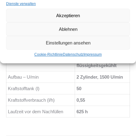
Dienste verwalten
Steckdose
N/V – optional
Akzeptieren
Nennfrequenz
50 Hz
Ablehnen
Geräuschpegel dB(A) 7 m
0–65
Einstellungen ansehen
Motor
Cookie-Richtlinie
Datenschutz
Impressum
Yanmar 2TNV70,
Modell
flüssigkeitsgekühlt
Aufbau – U/min
2 Zylinder, 1500 U/min
Kraftstofftank (l)
50
Kraftstoffverbrauch (l/h)
0,55
Laufzeit vor dem Nachfüllen
625 h