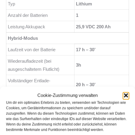
Typ
Lithium
Anzahl der Batterien
1
Leistung Akkupack
25,9 VDC 200 Ah
Hybrid-Modus
Laufzeit von der Batterie
17 h – 30’
Wiederaufladezeit (bei
3h
ausgeschaltetem Flutlicht)
Vollständiger Entlade-
20 h – 30’
Ladezyklus
Cookie-Zustimmung verwalten
Verbrauch im Hybridmodus
0,08 l/h
Um dir ein optimales Erlebnis zu bieten, verwenden wir Technologien wie
Cookies, um Geräteinformationen zu speichern und/oder darauf
Stromerzeuger
zuzugreifen. Wenn du diesen Technologien zustimmst, können wir Daten
wie das Surfverhalten oder eindeutige IDs auf dieser Website verarbeiten.
Modell
Linz
Wenn du deine Zustimmung nicht erteilst oder zurückziehst, können
bestimmte Merkmale und Funktionen beeinträchtigt werden.
Nennleistung
3,5 kVA