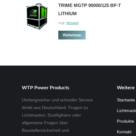
TRIME MGTP 90000/125 BP-T
LITHIUM
zzgl.
Versand
Weiterlesen
WTP Power Products
Weitere 
Umfangreicher und schneller Service
Startseite
direkt aus Deutschland. Fragen zu
Lichtmast
Lichtmasten, Dustfightern oder
Produkte
allgemeine Fragen über
Baustellensicherheit und
Kontakt