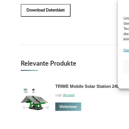
Download Datenblatt
Um 
Ger
Tec
die
kön
Die
Relevante Produkte
TRIME Mobile Solar Station 2400
zzgl.
Versand
Weiterlesen