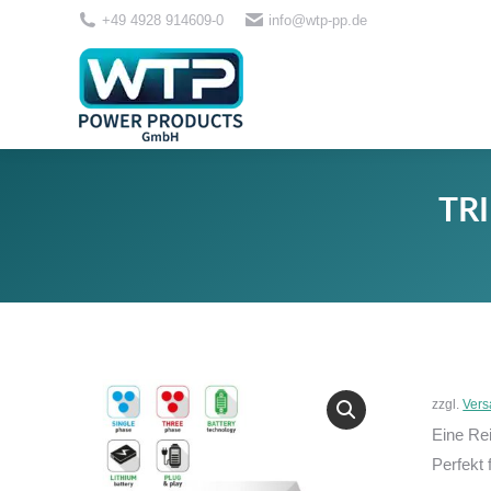
+49 4928 914609-0
info@wtp-pp.de
LICHT
TR
zzgl.
Vers
Eine Re
Perfekt