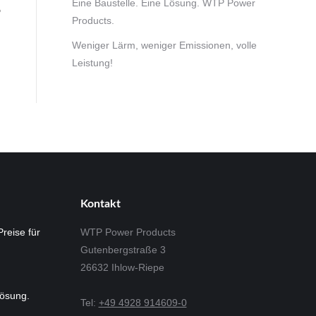
Eine Baustelle. Eine Lösung. WTP Power
P
Products.
Weniger Lärm, weniger Emissionen, volle
Leistung!
Kontakt
Preise für
WTP Power Products
Gutenbergstraße 3
26632 Ihlow-Riepe
Lösung.
Tel:
+49 4928 914609-0