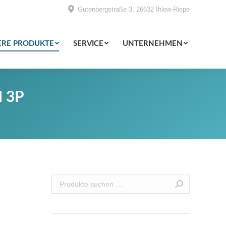
Gutenbergstraße 3, 26632 Ihlow-Riepe
EHMEN
ERE PRODUKTE
SERVICE
UNTERNEHMEN
 3P