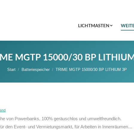
MASTEN
WEITERE PRODUKTE
SERVICE
UNTERN
LICHTMASTEN
WEIT
IME MGTP 15000/30 BP LITHIUM
Start
Batteriespeicher
TRIME MGTP 15000/30 BP LITHIUM 3P
and
ihe von Powerbanks, 100% geräuschlos und umweltfreundlich.
 für den Event- und Vermietungsmarkt, für Arbeiten in Innenräumen…